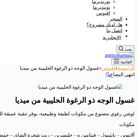
نوريديرما
تونيديرما
افيوس
المتجر
هل لديك مشروع؟
اتصل بنا
الإنجليزية
بحث
القائمة
الرئيسية
افيوس
غسول الوجه ذو الرغوة الحليبية من ميديا
انتهى البضاع
🔍
غسول الوجه ذو الرغوة الحليبية من ميديا
لوشن رغوي مصنوع من مكونات لطيفة وطبيعية، يوفر تنقية عميقة للبش
مكونات
ألانتوين – بانثينول – فيتامين ه – جليسرين – زيت شجرة الشاي – حم