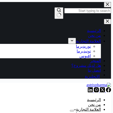
التجاوز
إلى
المحتوى
لا
توجد
نتائج
الرئيسية
من نحن
العلامة التجارية
نوريديرما
تونيديرما
افيوس
المتجر
هل لديك مشروع؟
اتصل بنا
الإنجليزية
الرئيسية
من نحن
العلامة التجارية